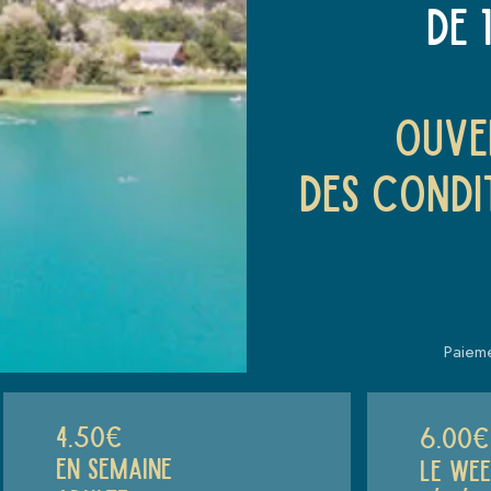
de 
Ouve
des condi
Paiem
4.50€
6.00€
en semaine
le wee