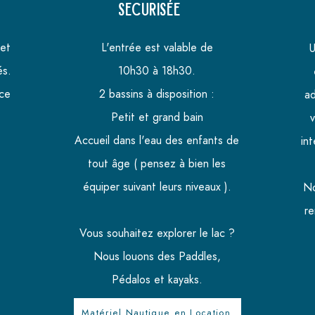
securisée
 et
L'entrée est valable de
U
és.
10h30 à 18h30.
èce
2 bassins à disposition :
ad
Petit et grand bain
v
Accueil dans l'eau des enfants de
in
tout âge ( pensez à bien les
équiper suivant leurs niveaux ).
No
re
Vous souhaitez explorer le lac ?
Nous louons des Paddles,
Pédalos et kayaks.
Matériel Nautique en Location