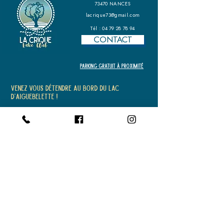
73470 NANCES
lacrique73@gmail.com
Tél :
04 79 28 78 94
CONTACT
PARKING GRATUIT À PROXIMITÉ
Venez vous détendre au bord du lac
d'Aiguebelette !
OUVERT DU LUNDI AU DIMANCHE
DE 10 HEURES
À 19 HEURES
SELON MÉTÉO
Merci de nous contacter au
04 79 28 78 94
Restaurant
Bar à Cocktails
Bains de Soleil
Snack
Location Pédalos, Paddle, Kayak